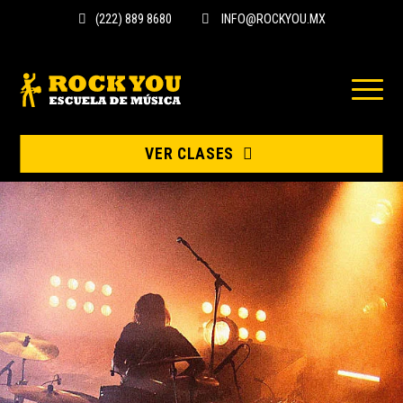
(222) 889 8680
INFO@ROCKYOU.MX
VER CLASES