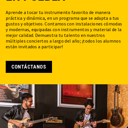
Aprende a tocar tu instrumento favorito de manera
práctica y dinámica, en un programa que se adapta a tus
gustos y objetivos. Contamos con instalaciones cómodas
y modernas, equipadas con instrumentos y material de la
mejor calidad. Demuestra tu talento en nuestros
múltiples conciertos a largo del año; ¡todos los alumnos
están invitados a participar!
CONTÁCTANOS